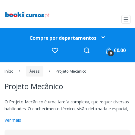
Ir
Ir
para
para
a
o
☰
navegação
conteúdo
Compre por departamentos
Procurar
€
0.00
por:
0
Início
Áreas
Projeto Mecânico
Projeto Mecânico
O Projeto Mecânico é uma tarefa complexa, que requer diversas
habilidades. O conhecimento técnico, visão detalhada e espacial,
criatividade, atenção, facilidade com novas tecnologias é
Ver mais
fundamental. Projetar consiste tanto em formular um plano para
a satisfação de uma necessidade específica quanto em