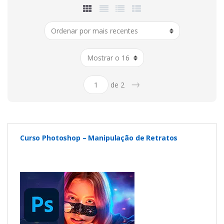
Photoshop
,
Illustrator
,
Indesing
,
Premiere
,
After Effects
,
Acrobat
,
entre
outros
. A Adobe é uma empresa americana situada na
Califórnia. Mundialmente conhecida seus produtos estão
praticamente em todas as empresas que necessitam de
edição
de imagens
, ilustrações, etc. A Render possui vários cursos para
você aprender passo a passo os principais softwares e entrar
neste mundo de criação digital.
→
de 2
Curso Photoshop – Manipulação de Retratos