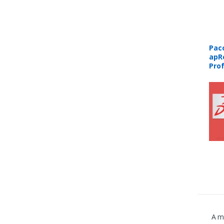
Pac
apR
Prof
A m