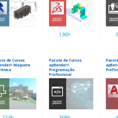
136h
ote de Cursos
Pacote de Cursos
Pacot
ender+ Maquete
apRender+
apRen
rônica
Programação
Profis
Profissional
224h
368h