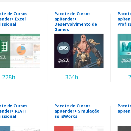
ote de Cursos
Pacote de Cursos
Pacot
ender+ Excel
apRender+
apRen
issional
Desenvolvimento de
Profis
Games
228h
364h
ote de Cursos
Pacote de Cursos
Pacot
ender+ REVIT
apRender+ Simulação
apRen
issional
SolidWorks