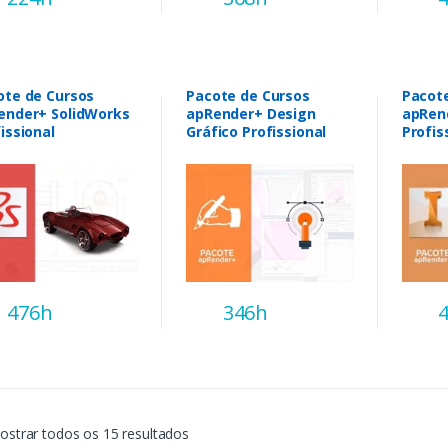
ote de Cursos
Pacote de Cursos
Pacot
ender+ SolidWorks
apRender+ Design
apRen
issional
Gráfico Profissional
Profis
476h
346h
ostrar todos os 15 resultados