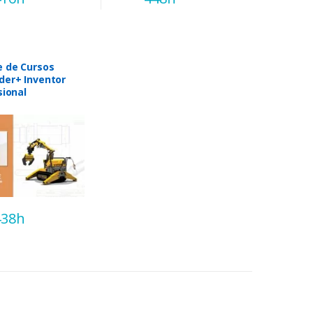
e de Cursos
der+ Inventor
sional
438h