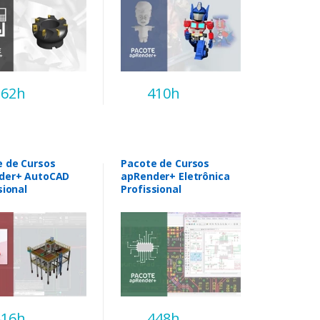
362h
410h
e de Cursos
Pacote de Cursos
der+ AutoCAD
apRender+ Eletrônica
sional
Profissional
416h
448h