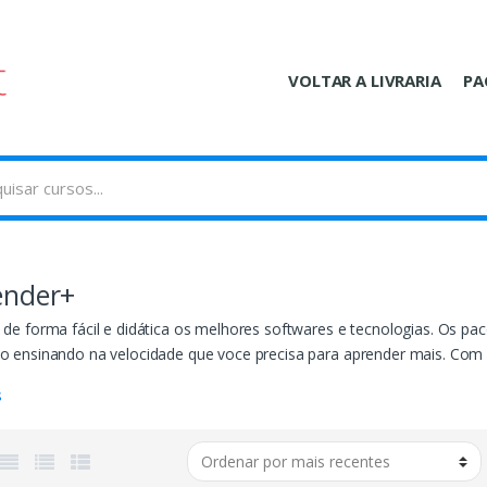
VOLTAR A LIVRARIA
PA
ender+
de forma fácil e didática os melhores softwares e tecnologias. Os p
o ensinando na velocidade que voce precisa para aprender mais. Com 
o mercado focados para você atuar em cada segmento. Invista em sua 
s