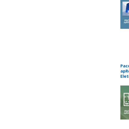
Pac
apR
Elet