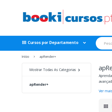
Ir
Ir
para
para
a
o
navegação
conteúdo
Procurar
Cursos por Departamento
por:
Início
apRender+
apR
Mostrar Todas As Categorias
Aprenda 
avançad
apRender+
cursos d
Ver mai