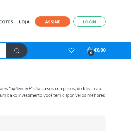
COTES
LOJA
ASSINE
LOGIN
€
0.00
0
acotes “apRender+” são cursos completos, do básico ao
um baixo investimento você tem disponível os melhores
carreira e seja um profissional de sucesso!