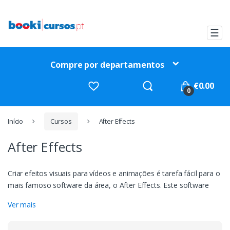
Ir
Ir
para
para
a
o
☰
navegação
conteúdo
Compre por departamentos
Procurar
€
0.00
por:
0
Início
Cursos
After Effects
After Effects
Criar efeitos visuais para vídeos e animações é tarefa fácil para o
mais famoso software da área, o After Effects. Este software
garante o melhor em finalização de vídeos, criando efeitos e
Ver mais
gerando um aspecto profissional ao seu trabalho. A pós-
produção é tarefa cada vez mais requisitada por estúdios,