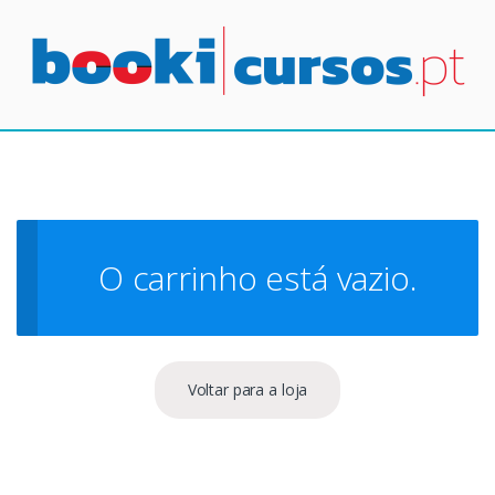
Ir
Ir
para
para
a
o
navegação
conteúdo
O carrinho está vazio.
Voltar para a loja