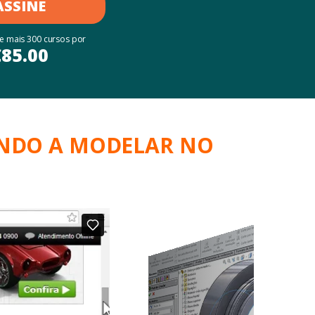
ASSINE
 e mais 300 cursos por
€
85.00
ENDO A MODELAR NO