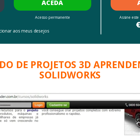
ACEDA
Acesso permanente
Assine este
cionar aos meus desejos
DO DE PROJETOS 3D APREND
SOLIDWORKS