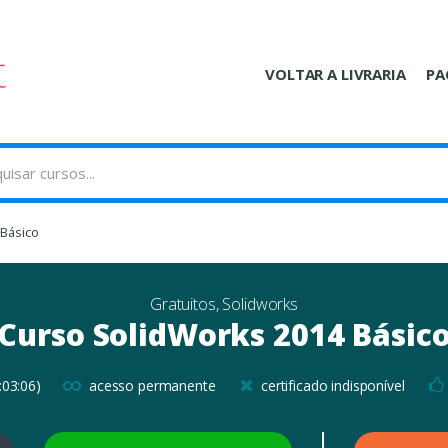
VOLTAR A LIVRARIA
PA
 Básico
Gratuitos
,
Solidworks
Curso SolidWorks 2014 Básic
∞
:03:06)
acesso permanente
certificado indisponível