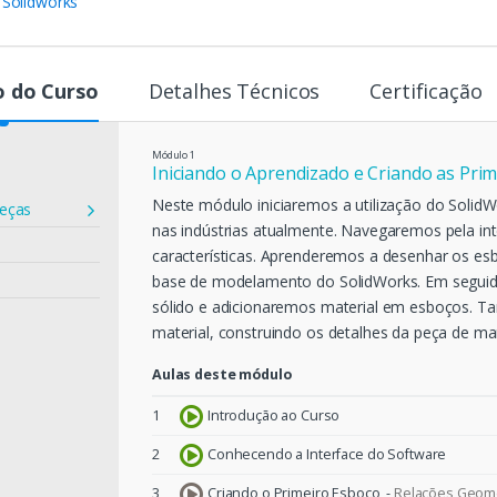
,
Solidworks
 do Curso
Detalhes Técnicos
Certificação
Módulo
1
Iniciando o Aprendizado e Criando as Prim
Neste módulo iniciaremos a utilização do Solid
Peças
nas indústrias atualmente. Navegaremos pela int
características. Aprenderemos a desenhar os es
base de modelamento do SolidWorks. Em seguid
sólido e adicionaremos material em esboços. 
material, construindo os detalhes da peça de man
Aulas deste módulo
1
Introdução ao Curso
2
Conhecendo a Interface do Software
3
Criando o Primeiro Esboço -
Relações Geomé