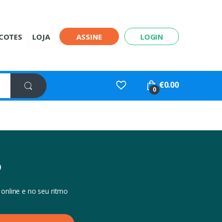
COTES
LOJA
ASSINE
LOGIN
€
0.00
0
o
online e no seu ritmo