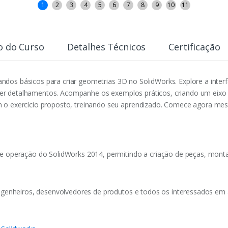
1
2
3
4
5
6
7
8
9
10
11
o do Curso
Detalhes Técnicos
Certificação
andos básicos para criar geometrias 3D no SolidWorks. Explore a inte
zer detalhamentos. Acompanhe os exemplos práticos, criando um eixo
exercício proposto, treinando seu aprendizado. Comece agora mesm
 de operação do SolidWorks 2014, permitindo a criação de peças, mon
 engenheiros, desenvolvedores de produtos e todos os interessados em