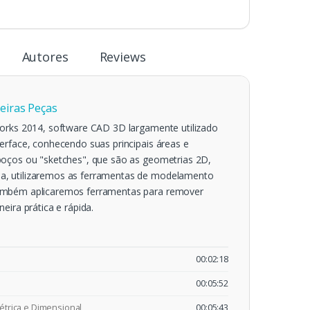
Autores
Reviews
eiras Peças
Works 2014, software CAD 3D largamente utilizado
erface, conhecendo suas principais áreas e
boços ou "sketches", que são as geometrias 2D,
a, utilizaremos as ferramentas de modelamento
Também aplicaremos ferramentas para remover
eira prática e rápida.
00:02:18
00:05:52
trica e Dimensional
00:05:43