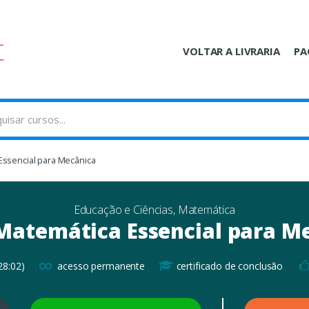
VOLTAR A LIVRARIA
PA
Essencial para Mecânica
Educação e Ciências
,
Matemática
Matemática Essencial para M
∞
28:02)
acesso permanente
certificado de conclusão