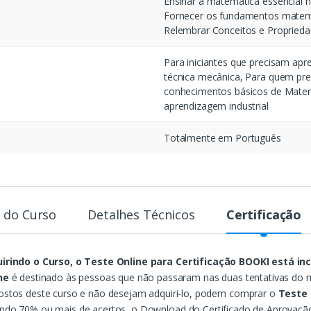
Ensinar a matemática essencial n
Fornecer os fundamentos matemá
Relembrar Conceitos e Propried
Para iniciantes que precisam apre
técnica mecânica, Para quem pre
conhecimentos básicos de Matemá
aprendizagem industrial
Totalmente em Português
 do Curso
Detalhes Técnicos
Certificação
irindo o Curso, o Teste O
nline
para Certificação BOOKI está inc
ne
é destinado às pessoas que não passaram nas duas tentativas d
ostos deste curso e não desejam adquiri-lo, podem comprar o
Teste 
ndo 70% ou mais de acertos, o
Download
do Certificado de Aprovação 