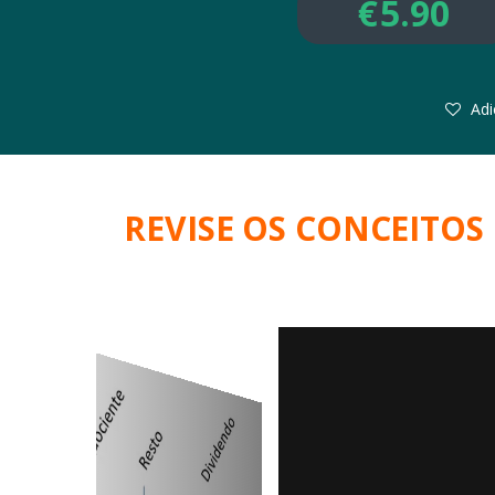
€
5.90
Adi
REVISE OS CONCEITO