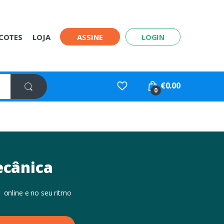
COTES
LOJA
ASSINE
LOGIN
€
0.00
0
ecânica
online e no seu ritmo