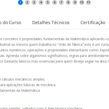
1
2
3
4
5
6
7
8
9
10
11
o do Curso
Detalhes Técnicos
Certificação
s conceitos e propriedades fundamentais da Matemática aplicando-os
ustrial ou mesmo quem trabalha no “chão de fábrica” este é um curso
untos numéricos, operações e propriedades elementares como: Expoent
ais. Aprenda sobre algarismos significativos, regras para arredondam
ntos bastante básicos mas essenciais para quem deseja seguir na área 
e cálculos mecânicos simples.
ra aplicações básicas de mecânica
ndamentais da Matemática
lculos simples, voltados para à área técnica mecânica