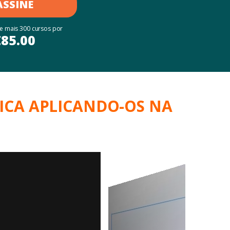
ASSINE
 e mais 300 cursos por
€
85.00
ICA APLICANDO-OS NA