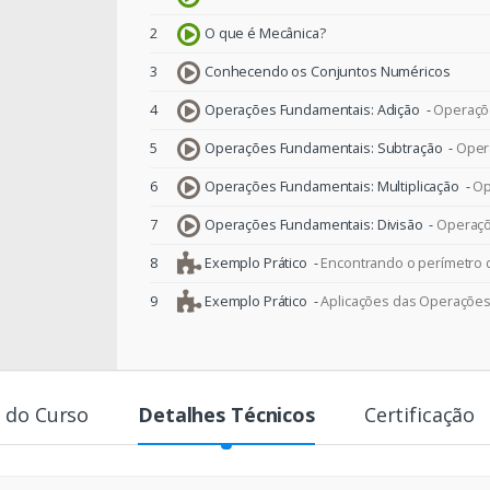
2
O que é Mecânica?
3
Conhecendo os Conjuntos Numéricos
4
Operações Fundamentais: Adição -
Operaçõ
5
Operações Fundamentais: Subtração -
Oper
6
Operações Fundamentais: Multiplicação -
Op
7
Operações Fundamentais: Divisão -
Operaçõ
8
Exemplo Prático -
Encontrando o perímetro
9
Exemplo Prático -
Aplicações das Operaçõe
 do Curso
Detalhes Técnicos
Certificação