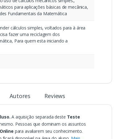
o uso de cálculos mecânicos simples.,
ticos para aplicações básicas de mecânica,
ades Fundamentais da Matemática
nder cálculos simples, voltados para à área
cisa fazer uma reciclagem dos
tica, Para quem esta iniciando a
Autores
Reviews
luso.
A aquisição separada deste
Teste
o mesmo. Pessoas que dominam os assuntos
Online
para avaliarem seu conhecimento.
ficará disponível na área do aluno.
Mais