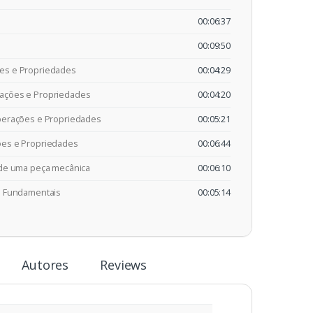
00:06:37
00:09:50
es e Propriedades
00:04:29
ações e Propriedades
00:04:20
erações e Propriedades
00:05:21
es e Propriedades
00:06:44
 de uma peça mecânica
00:06:10
s Fundamentais
00:05:14
Autores
Reviews