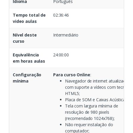
Idioma
Português
Tempo total de
02:36:46
video aulas
Nível deste
Intermediário
curso
Equivalência
24:00:00
em horas aulas
Configuração
Para curso Online
:
mínima
Navegador de internet atualizado
com suporte a vídeos com tecnolog
HTML5;
Placa de SOM e Caixas Acústicas;
Tela com largura mínima de
resolução de 980 pixels
(recomendado 1024x768);
Não requer instalação do
computador;