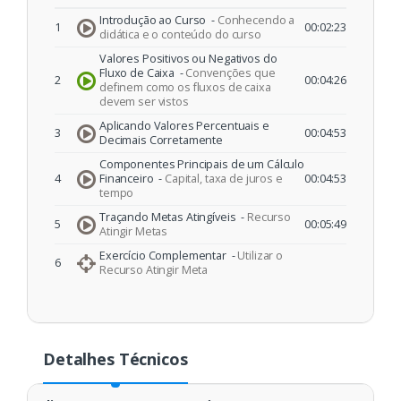
Introdução ao Curso -
Conhecendo a
1
00:02:23
didática e o conteúdo do curso
Valores Positivos ou Negativos do
Fluxo de Caixa -
Convenções que
2
00:04:26
definem como os fluxos de caixa
devem ser vistos
Aplicando Valores Percentuais e
3
00:04:53
Decimais Corretamente
Componentes Principais de um Cálculo
4
Financeiro -
Capital, taxa de juros e
00:04:53
tempo
Traçando Metas Atingíveis -
Recurso
5
00:05:49
Atingir Metas
Exercício Complementar -
Utilizar o
6
Recurso Atingir Meta
Detalhes Técnicos