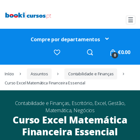
Ir
Ir
para
para
a
o
☰
navegação
conteúdo
Compre por departamentos
Procurar
€
0.00
por:
0
Início
Assuntos
Contabilidade e Finanças
Curso Excel Matemática Financeira Essencial
Contabilidade e Finanças
,
Escritório
,
Excel
,
Gestão
,
Matemática
,
Negócios
Curso Excel Matemática
Financeira Essencial