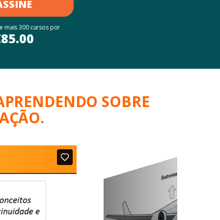
ASSINE
 e mais 300 cursos por
€
85.00
 APRENDENDO SOBRE
TAÇÃO.