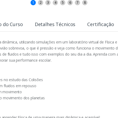
1
2
3
4
5
6
7
8
o do Curso
Detalhes Técnicos
Certificação
a dinâmica, utilizando simulações em um laboratório virtual de Física
ão sobrevoa, o que é pressão e veja como funciona o movimento dos 
e fluidos e tudo isso com exemplos do seu dia a dia. Aprenda com 
orar sua performance escolar.
tes no estudo das Colisões
em fluidos em repouso
em movimento
m o movimento dos planetas
aprender Física de uma maneira mais dinâmica e acessível;