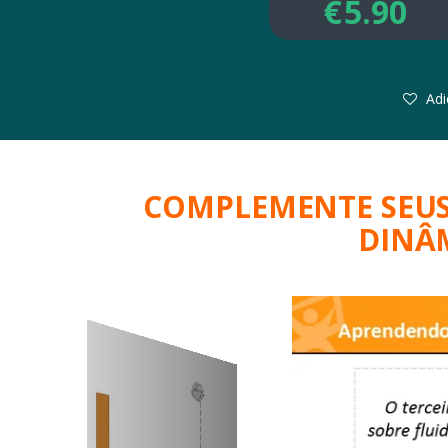
€
5.90
Adi
COMPLEMENTE SEUS
DINÂM