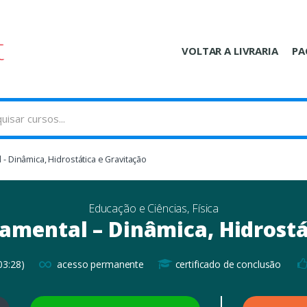
VOLTAR A LIVRARIA
PA
- Dinâmica, Hidrostática e Gravitação
Educação e Ciências
,
Física
damental – Dinâmica, Hidrostá
∞
03:28)
acesso permanente
certificado de conclusão