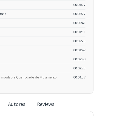
00:01:27
ncia
00:03:27
00:02:41
00:01:51
00:02:25
00:01:47
00:02:40
00:02:25
e Impulso e Quantidade de Movimento
00:01:57
Autores
Reviews