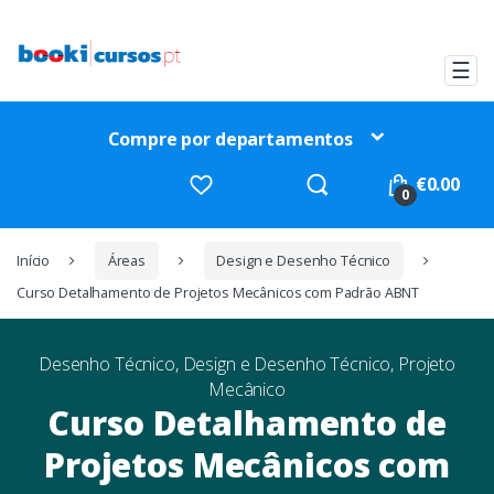
Ir
Ir
para
para
a
o
☰
navegação
conteúdo
Compre por departamentos
Procurar
€
0.00
por:
0
Início
Áreas
Design e Desenho Técnico
Curso Detalhamento de Projetos Mecânicos com Padrão ABNT
Desenho Técnico
,
Design e Desenho Técnico
,
Projeto
Mecânico
Curso Detalhamento de
Projetos Mecânicos com