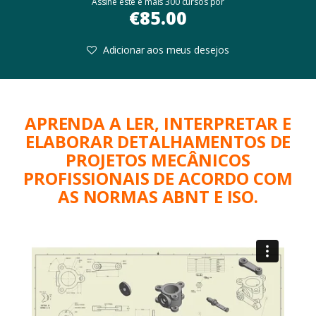
Assine este e mais 300 cursos por
€
85.00
Adicionar aos meus desejos
APRENDA A LER, INTERPRETAR E
ELABORAR DETALHAMENTOS DE
PROJETOS MECÂNICOS
PROFISSIONAIS DE ACORDO COM
AS NORMAS ABNT E ISO.