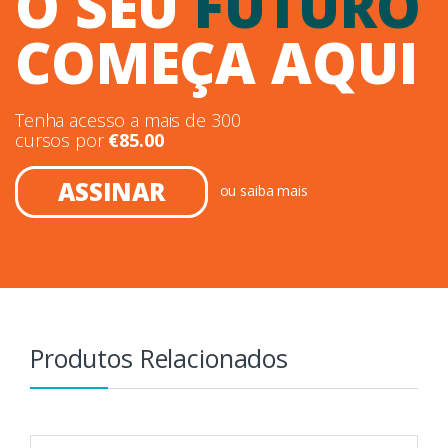
O SEU
FUTURO
COMEÇA AQUI
Tenha acesso a mais de 300
cursos por
€
85.00
ASSINAR
ou
saiba mais
Produtos Relacionados