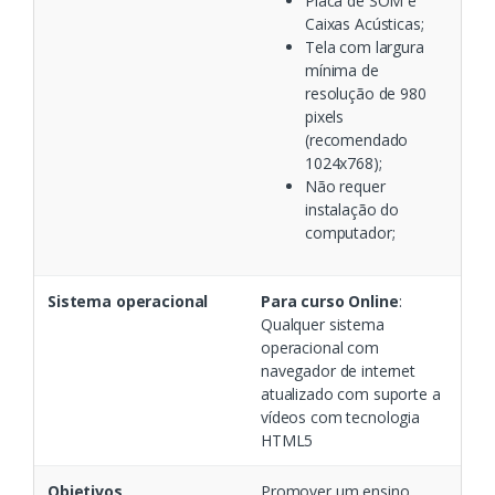
Placa de SOM e
Caixas Acústicas;
Tela com largura
mínima de
resolução de 980
pixels
(recomendado
1024x768);
Não requer
instalação do
computador;
Sistema operacional
Para curso Online
:
Qualquer sistema
operacional com
navegador de internet
atualizado com suporte a
vídeos com tecnologia
HTML5
Objetivos
Promover um ensino