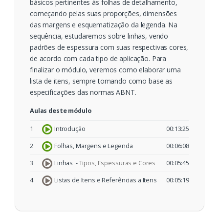
básicos pertinentes às folhas de detalhamento,
começando pelas suas proporções, dimensões
das margens e esquematização da legenda. Na
sequência, estudaremos sobre linhas, vendo
padrões de espessura com suas respectivas cores,
de acordo com cada tipo de aplicação. Para
finalizar o módulo, veremos como elaborar uma
lista de itens, sempre tomando como base as
especificações das normas ABNT.
Aulas deste módulo
1
Introdução
00:13:25
2
Folhas, Margens e Legenda
00:06:08
3
Linhas -
Tipos, Espessuras e Cores
00:05:45
4
Listas de Itens e Referências a Itens
00:05:19