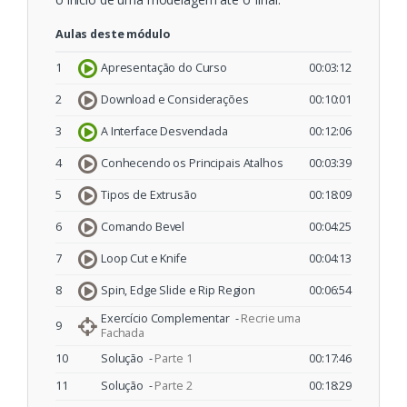
Aulas deste módulo
1
Apresentação do Curso
00:03:12
2
Download e Considerações
00:10:01
3
A Interface Desvendada
00:12:06
4
Conhecendo os Principais Atalhos
00:03:39
5
Tipos de Extrusão
00:18:09
6
Comando Bevel
00:04:25
7
Loop Cut e Knife
00:04:13
8
Spin, Edge Slide e Rip Region
00:06:54
Exercício Complementar -
Recrie uma
9
Fachada
10
Solução -
Parte 1
00:17:46
11
Solução -
Parte 2
00:18:29